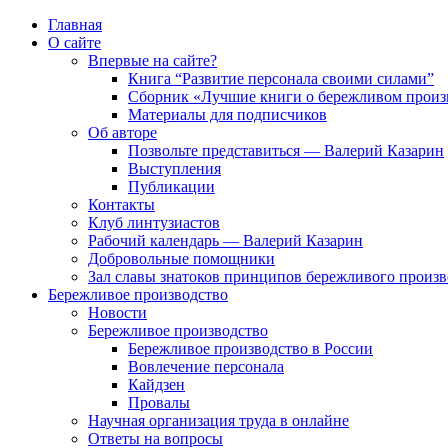
Главная
О сайте
Впервые на сайте?
Книга “Развитие персонала своими силами”
Сборник «Лучшие книги о бережливом произ
Материалы для подписчиков
Об авторе
Позвольте представиться — Валерий Казарин
Выступления
Публикации
Контакты
Клуб линтузиастов
Рабочий календарь — Валерий Казарин
Добровольные помощники
Зал славы знатоков принципов бережливого произво
Бережливое производство
Новости
Бережливое производство
Бережливое производство в России
Вовлечение персонала
Кайдзен
Провалы
Научная организация труда в онлайне
Ответы на вопросы