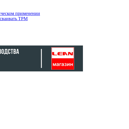
тическом применении
осваивать TPM