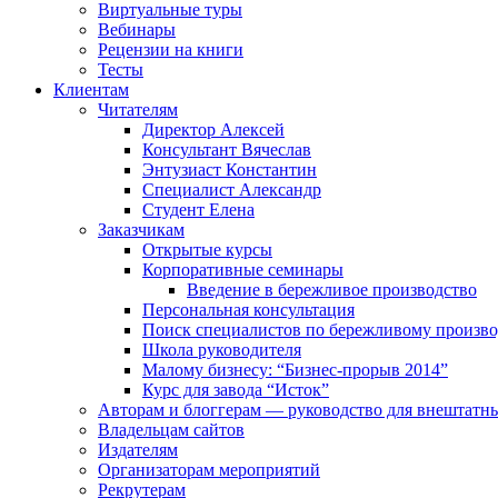
Виртуальные туры
Вебинары
Рецензии на книги
Тесты
Клиентам
Читателям
Директор Алексей
Консультант Вячеслав
Энтузиаст Константин
Специалист Александр
Студент Елена
Заказчикам
Открытые курсы
Корпоративные семинары
Введение в бережливое производство
Персональная консультация
Поиск специалистов по бережливому произво
Школа руководителя
Малому бизнесу: “Бизнес-прорыв 2014”
Курс для завода “Исток”
Авторам и блоггерам — руководство для внештатн
Владельцам сайтов
Издателям
Организаторам мероприятий
Рекрутерам