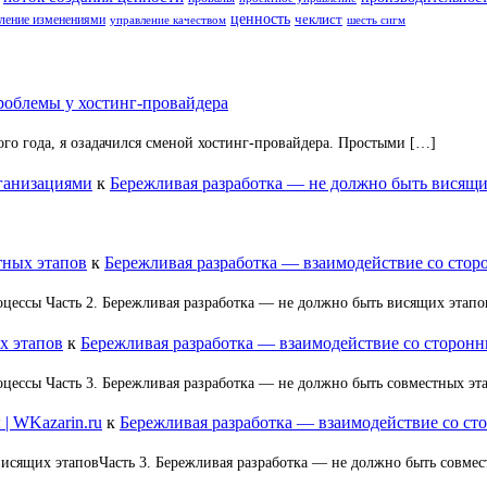
ценность
ление изменениями
чеклист
управление качеством
шесть сигм
облемы у хостинг-провайдера
ого года, я озадачился сменой хостинг-провайдера. Простыми […]
рганизациями
к
Бережливая разработка — не должно быть висящи
тных этапов
к
Бережливая разработка — взаимодействие со сто
оцессы Часть 2. Бережливая разработка — не должно быть висящих этап
х этапов
к
Бережливая разработка — взаимодействие со сторон
оцессы Часть 3. Бережливая разработка — не должно быть совместных э
| WKazarin.ru
к
Бережливая разработка — взаимодействие со с
висящих этаповЧасть 3. Бережливая разработка — не должно быть совме