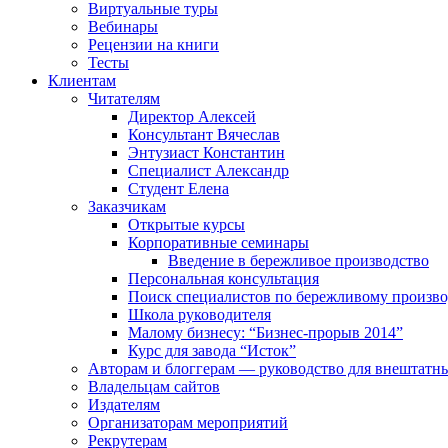
Виртуальные туры
Вебинары
Рецензии на книги
Тесты
Клиентам
Читателям
Директор Алексей
Консультант Вячеслав
Энтузиаст Константин
Специалист Александр
Студент Елена
Заказчикам
Открытые курсы
Корпоративные семинары
Введение в бережливое производство
Персональная консультация
Поиск специалистов по бережливому произво
Школа руководителя
Малому бизнесу: “Бизнес-прорыв 2014”
Курс для завода “Исток”
Авторам и блоггерам — руководство для внештатн
Владельцам сайтов
Издателям
Организаторам мероприятий
Рекрутерам