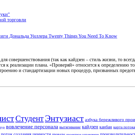
Луки"
ной торговли
иги Дональда Уиллера Twenty Things You Need To Know
ля совершенствования (так как кайдзен – стиль жизни, то всег
я к реализации плана. «Проверяй» относится к определению тог
троению и стандартизации новых процедур, призванных предот
лист
Энтузиаст
Студент
азбука бережливого прои
вовлечение персонала
кайдзен
вытягивание
канбан
карта поток
тур
поток создания ценности
производительност
провалы
проектное управление