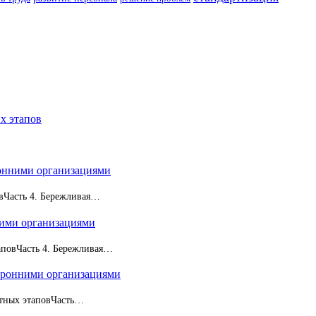
х этапов
ронними организациями
овЧасть 4. Бережливая…
ними организациями
таповЧасть 4. Бережливая…
торонними организациями
стных этаповЧасть…