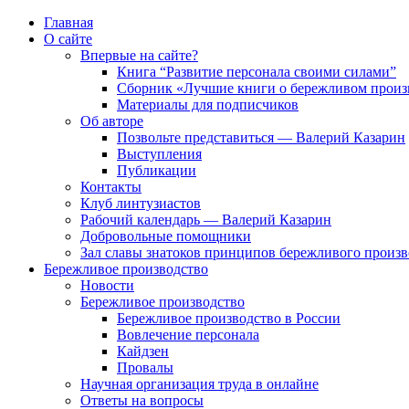
Главная
О сайте
Впервые на сайте?
Книга “Развитие персонала своими силами”
Сборник «Лучшие книги о бережливом произ
Материалы для подписчиков
Об авторе
Позвольте представиться — Валерий Казарин
Выступления
Публикации
Контакты
Клуб линтузиастов
Рабочий календарь — Валерий Казарин
Добровольные помощники
Зал славы знатоков принципов бережливого произво
Бережливое производство
Новости
Бережливое производство
Бережливое производство в России
Вовлечение персонала
Кайдзен
Провалы
Научная организация труда в онлайне
Ответы на вопросы