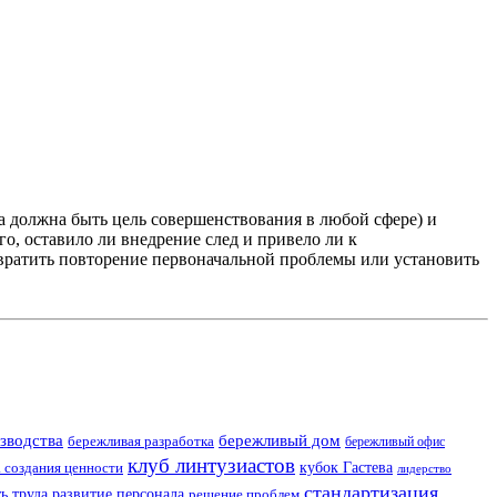
да должна быть цель совершенствования в любой сфере) и
о, оставило ли внедрение след и привело ли к
вратить повторение первоначальной проблемы или установить
зводства
бережливый дом
бережливая разработка
бережливый офис
клуб линтузиастов
а создания ценности
кубок Гастева
лидерство
стандартизация
ь труда
развитие персонала
решение проблем