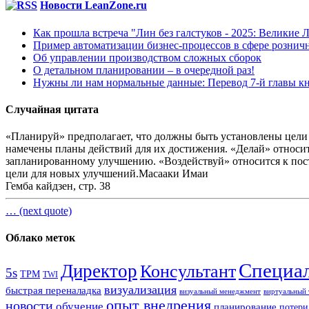
Новости LeanZone.ru
Как прошла встреча "Лин без галстуков - 2025: Великие 
Пример автоматизации бизнес-процессов в сфере рознич
Об управлении производством сложных сборок
О детальном планировании – в очередной раз!
Нужны ли нам нормальные данные: Перевод 7-й главы кн
Случайная цитата
«Планируй» предполагает, что должны быть установлены цели д
намечены планы действий для их достижения. «Делай» относитс
запланированному улучшению. «Воздействуй» относится к пос
цели для новых улучшений.
Масааки Имаи
Гемба кайдзен, стр. 38
… (next quote)
Облако меток
Специа
Директор
Консультант
5s
TPM
TWI
визуализация
быстрая переналадка
визуальный менеджмент
виртуальный 
опыт внедрения
новости
обучение
планирование
потери