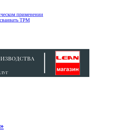
тическом применении
осваивать TPM
»