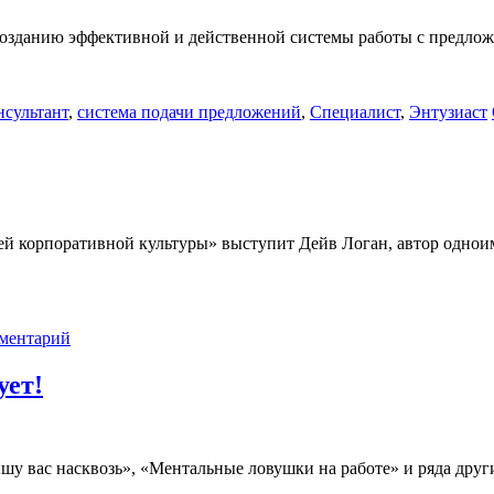
созданию эффективной и действенной системы работы с предло
нсультант
,
система подачи предложений
,
Специалист
,
Энтузиаст
вней корпоративной культуры» выступит Дейв Логан, автор одно
мментарий
ует!
шу вас насквозь», «Ментальные ловушки на работе» и ряда друг