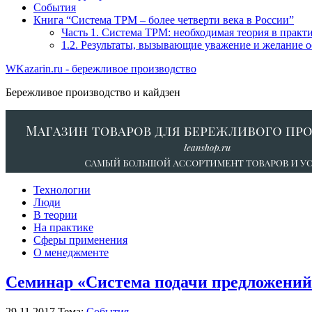
События
Книга “Система TPM – более четверти века в России”
Часть 1. Система ТРМ: необходимая теория в прак
1.2. Результаты, вызывающие уважение и желание 
WKazarin.ru - бережливое производство
Бережливое производство и кайдзен
Технологии
Люди
В теории
На практике
Сферы применения
О менеджменте
Семинар «Система подачи предложений
29.11.2017
Тема:
События