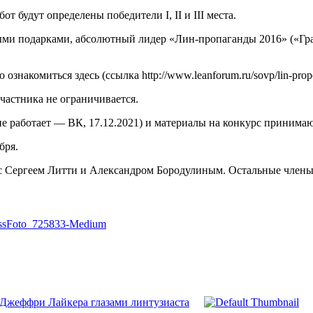
 будут определены победители I, II и III места.
ми подарками, абсолютный лидер «Лин-пропаганды 2016» («Гра
накомиться здесь (ссылка http://www.leanforum.ru/sovp/lin-prop
участника не ограничивается.
l не работает — ВК, 17.12.2021) и материалы на конкурс принимаю
бря.
е с Сергеем Литти и Александром Бородулиным. Остальные член
Джеффри Лайкера глазами линтузиаста