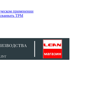
тическом применении
осваивать TPM