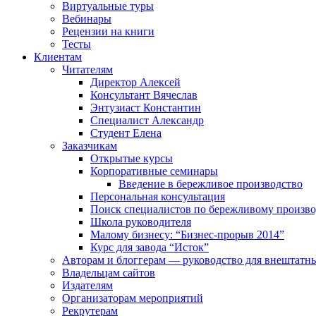
Виртуальные туры
Вебинары
Рецензии на книги
Тесты
Клиентам
Читателям
Директор Алексей
Консультант Вячеслав
Энтузиаст Константин
Специалист Александр
Студент Елена
Заказчикам
Открытые курсы
Корпоративные семинары
Введение в бережливое производство
Персональная консультация
Поиск специалистов по бережливому произво
Школа руководителя
Малому бизнесу: “Бизнес-прорыв 2014”
Курс для завода “Исток”
Авторам и блоггерам — руководство для внештатн
Владельцам сайтов
Издателям
Организаторам мероприятий
Рекрутерам