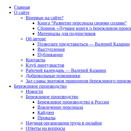
Главная
О сайте
Впервые на сайте?
Книга “Развитие персонала своими силами”
Сборник «Лучшие книги о бережливом произ
Материалы для подписчиков
Об авторе
Позвольте представиться — Валерий Казарин
Выступления
Публикации
Контакты
Клуб линтузиастов
Рабочий календарь — Валерий Казарин
Добровольные помощники
Зал славы знатоков принципов бережливого произво
Бережливое производство
Новости
Бережливое производство
Бережливое производство в России
Вовлечение персонала
Кайдзен
Провалы
Научная организация труда в онлайне
Ответы на вопросы