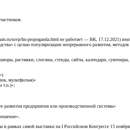
частников.
rum.ru/sovp/lin-propoganda.html не работает — ВК, 17.12.2021)
ства» с целью популяризации непрерывного развития, методов
шюры, растяжки, слоганы, стенды, сайты, календари, сувениры,
»)
лик, мультфильм)»
 т.п.)»;
 развития предприятия или производственной системы»
решение».
ы в рамках самой выставки на I Российском Конгрессе 15 ноябр