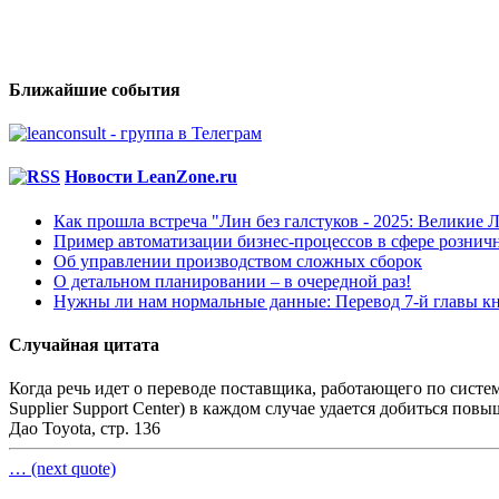
Ближайшие события
Новости LeanZone.ru
Как прошла встреча "Лин без галстуков - 2025: Великие 
Пример автоматизации бизнес-процессов в сфере рознич
Об управлении производством сложных сборок
О детальном планировании – в очередной раз!
Нужны ли нам нормальные данные: Перевод 7-й главы кн
Случайная цитата
Когда речь идет о переводе поставщика, работающего по систе
Supplier Support Center) в каждом случае удается добиться по
Дао Toyota, стр. 136
… (next quote)