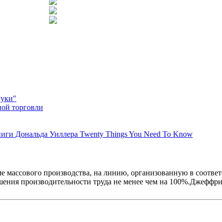
Луки"
ной торговли
иги Дональда Уиллера Twenty Things You Need To Know
ме массового производства, на линию, организованную в соотве
вышения производительности труда не менее чем на 100%.
Джеффри