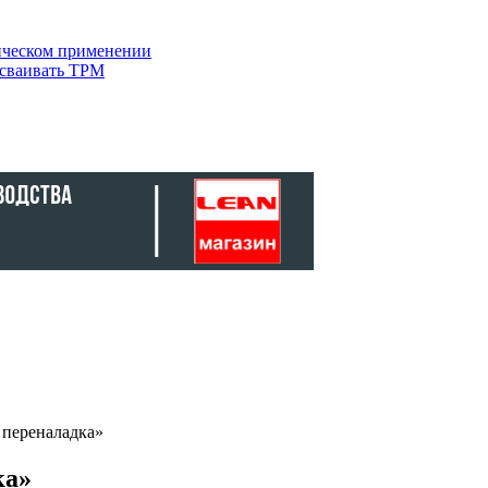
тическом применении
осваивать TPM
 переналадка»
ка»