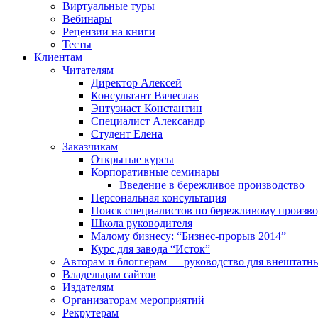
Виртуальные туры
Вебинары
Рецензии на книги
Тесты
Клиентам
Читателям
Директор Алексей
Консультант Вячеслав
Энтузиаст Константин
Специалист Александр
Студент Елена
Заказчикам
Открытые курсы
Корпоративные семинары
Введение в бережливое производство
Персональная консультация
Поиск специалистов по бережливому произво
Школа руководителя
Малому бизнесу: “Бизнес-прорыв 2014”
Курс для завода “Исток”
Авторам и блоггерам — руководство для внештатн
Владельцам сайтов
Издателям
Организаторам мероприятий
Рекрутерам