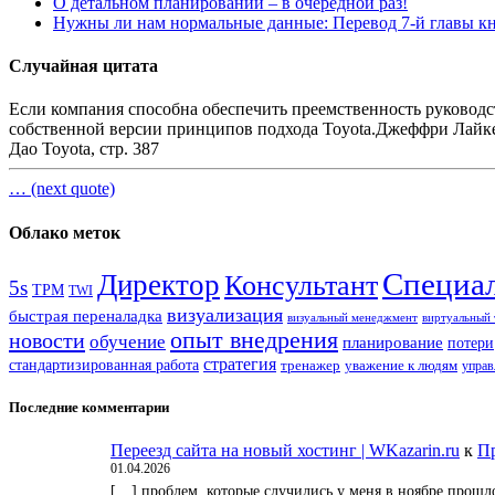
О детальном планировании – в очередной раз!
Нужны ли нам нормальные данные: Перевод 7-й главы кн
Случайная цитата
Если компания способна обеспечить преемственность руководс
собственной версии принципов подхода Toyota.
Джеффри Лайк
Дао Toyota, стр. 387
… (next quote)
Облако меток
Специа
Директор
Консультант
5s
TPM
TWI
визуализация
быстрая переналадка
визуальный менеджмент
виртуальный 
опыт внедрения
новости
обучение
планирование
потери
стратегия
стандартизированная работа
тренажер
уважение к людям
управ
Последние комментарии
Переезд сайта на новый хостинг | WKazarin.ru
к
Пр
01.04.2026
[…] проблем, которые случились у меня в ноябре прошл