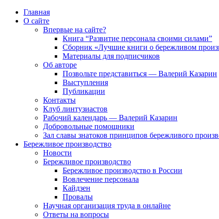
Главная
О сайте
Впервые на сайте?
Книга “Развитие персонала своими силами”
Сборник «Лучшие книги о бережливом произ
Материалы для подписчиков
Об авторе
Позвольте представиться — Валерий Казарин
Выступления
Публикации
Контакты
Клуб линтузиастов
Рабочий календарь — Валерий Казарин
Добровольные помощники
Зал славы знатоков принципов бережливого произво
Бережливое производство
Новости
Бережливое производство
Бережливое производство в России
Вовлечение персонала
Кайдзен
Провалы
Научная организация труда в онлайне
Ответы на вопросы