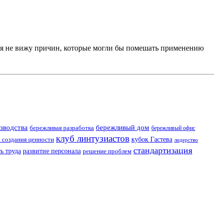
, я не вижу причин, которые могли бы помешать применению
зводства
бережливый дом
бережливая разработка
бережливый офис
клуб линтузиастов
а создания ценности
кубок Гастева
лидерство
стандартизация
ь труда
развитие персонала
решение проблем