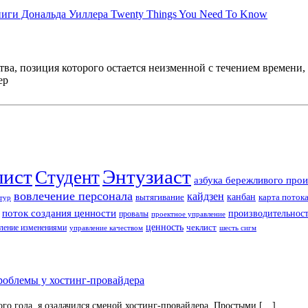
иги Дональда Уиллера Twenty Things You Need To Know
тва, позиция которого остается неизменной с течением времени
ер
лист
Энтузиаст
Студент
азбука бережливого прои
вовлечение персонала
кайдзен
вытягивание
канбан
карта поток
тур
поток создания ценности
производительност
провалы
проектное управление
ценность
ление изменениями
чеклист
управление качеством
шесть сигм
облемы у хостинг-провайдера
ого года, я озадачился сменой хостинг-провайдера. Простыми […]