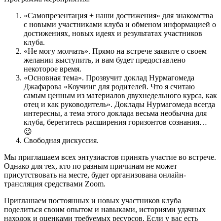
«Самопрезентация + наши достижения» для знакомства
с новыми участниками клуба и обменом информацией о
достижениях, новых идеях и результатах участников
клуба.
«Не могу молчать». Прямо на встрече заявите о своем
желании выступить, и вам будет предоставлено
некоторое время.
«Основная тема». Прозвучит доклад Нурмагомеда
Джафарова «Коучинг для родителей. Что я считаю
самым ценным из материалов двухнедельного курса, как
отец и как руководитель». Доклады Нурмагомеда всегда
интересны, а тема этого доклада весьма необычна для
клуба, берегитесь расширения горизонтов сознания…
😉
Свободная дискуссия.
Мы приглашаем всех энтузиастов принять участие во встрече.
Однако для тех, кто по разным причинам не может
присутствовать на месте, будет организована онлайн-
трансляция средствами Zoom.
Приглашаем постоянных и новых участников клуба
поделиться своим опытом и навыками, историями удачных
находок и оценками требуемых ресурсов. Если у вас есть