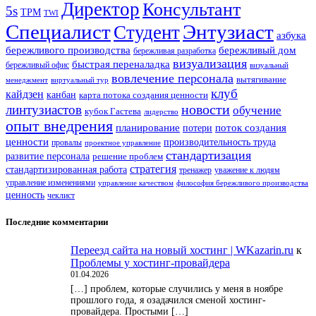
Директор
Консультант
5s
TPM
TWI
Специалист
Энтузиаст
Студент
азбука
бережливого производства
бережливый дом
бережливая разработка
визуализация
быстрая переналадка
бережливый офис
визуальный
вовлечение персонала
вытягивание
менеджмент
виртуальный тур
клуб
кайдзен
канбан
карта потока создания ценности
новости
линтузиастов
обучение
кубок Гастева
лидерство
опыт внедрения
планирование
потери
поток создания
ценности
производительность труда
провалы
проектное управление
стандартизация
развитие персонала
решение проблем
стратегия
стандартизированная работа
тренажер
уважение к людям
управление изменениями
управление качеством
философия бережливого производства
ценность
чеклист
Последние комментарии
Переезд сайта на новый хостинг | WKazarin.ru
к
Проблемы у хостинг-провайдера
01.04.2026
[…] проблем, которые случились у меня в ноябре
прошлого года, я озадачился сменой хостинг-
провайдера. Простыми […]