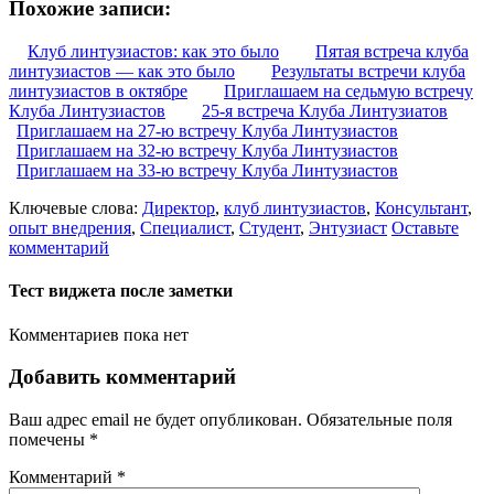
Похожие записи:
Клуб линтузиастов: как это было
Пятая встреча клуба
линтузиастов — как это было
Результаты встречи клуба
линтузиастов в октябре
Приглашаем на седьмую встречу
Клуба Линтузиастов
25-я встреча Клуба Линтузиатов
Приглашаем на 27-ю встречу Клуба Линтузиастов
Приглашаем на 32-ю встречу Клуба Линтузиастов
Приглашаем на 33-ю встречу Клуба Линтузиастов
Ключевые слова:
Директор
,
клуб линтузиастов
,
Консультант
,
опыт внедрения
,
Специалист
,
Студент
,
Энтузиаст
Оставьте
комментарий
Тест виджета после заметки
Комментариев пока нет
Добавить комментарий
Ваш адрес email не будет опубликован.
Обязательные поля
помечены
*
Комментарий
*