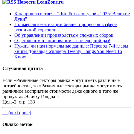
Новости LeanZone.ru
Как прошла встреча "Лин без галстуков - 2025: Великие
Луки"
Пример автоматизации бизнес-процессов в сфере
розничной торговли
Об управлении производством сложных сборок
О детальном планировании – в очередной раз!
Нужны ли нам нормальные данные: Перевод 7-й главы
книги Дональда Уиллера Twenty Things You Need To
Know
Случайная цитата
Если «Различные секторы рынка могут иметь различные
потребности», то «Различные секторы рынка могут иметь
различное восприятие стоимости даже одного и того же
продукта».
Элияху Голдратт
Цель-2, стр. 133
… (next quote)
Облако меток