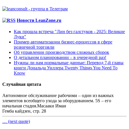
Новости LeanZone.ru
Как прошла встреча "Лин без галстуков - 2025: Великие
Луки"
Пример автоматизации бизнес-процессов в сфере
розничной торговли
Об управлении производством сложных сборок
О детальном планировании – в очередной раз!
Нужны ли нам нормальные данные: Перевод 7-й главы
книги Дональда Уиллера Twenty Things You Need To
Know
Случайная цитата
Автономное обслуживание рабочими – один из важных
элементов всеобщего ухода за оборудованием. 5S – его
начальная стадия.
Масааки Имаи
Гемба кайдзен, стр. 28
… (next quote)