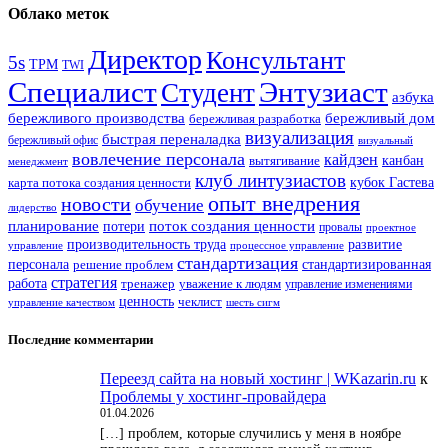
Облако меток
Директор
Консультант
5s
TPM
TWI
Специалист
Энтузиаст
Студент
азбука
бережливого производства
бережливый дом
бережливая разработка
визуализация
быстрая переналадка
бережливый офис
визуальный
вовлечение персонала
кайдзен
вытягивание
канбан
менеджмент
клуб линтузиастов
карта потока создания ценности
кубок Гастева
опыт внедрения
новости
обучение
лидерство
планирование
потери
поток создания ценности
провалы
проектное
производительность труда
развитие
управление
процессное управление
стандартизация
стандартизированная
персонала
решение проблем
стратегия
работа
тренажер
уважение к людям
управление изменениями
ценность
чеклист
управление качеством
шесть сигм
Последние комментарии
Переезд сайта на новый хостинг | WKazarin.ru
к
Проблемы у хостинг-провайдера
01.04.2026
[…] проблем, которые случились у меня в ноябре