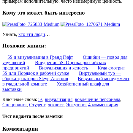
примерам дополнительную, часто неизмеримую ценность.
Кому это может быть интересно
Узнать,
кто эти люди
…
Похожие записи:
5S и визуализация в Гранд Гифт
Ошибки — повод для
улучшений
Внедрение 5S. Оценка российских
предприятий
Визуализация и ясность
Куда смотрит
5S или Порядок в рабочей сумке
Виртуальный тур —
сборка тракторов Steyr, Австрия
Визуальный менеджмент
в гладильной комнате
Хозяйственный шкаф для
выставки
Ключевые слова:
5s
,
визуализация
,
вовлечение персонала
,
Специалист
,
Студент
,
чеклист
,
Энтузиаст
4 комментария
Тест виджета после заметки
Комментарии